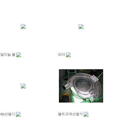
알미늄 볼
피더
dp선별기
볼트규격선별기