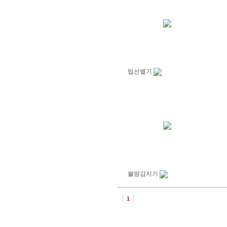
팁선별기
불량감지기
1