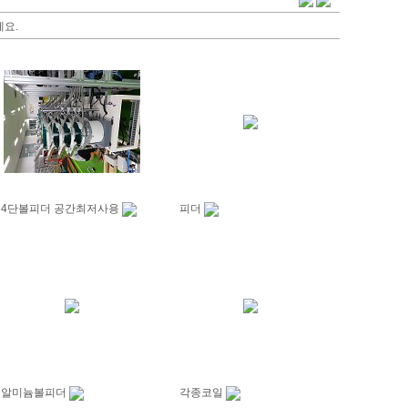
요.
4단볼피더 공간최저사용
피더
알미늄볼피더
각종코일