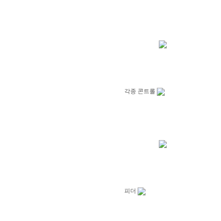
각종 콘트롤
피더